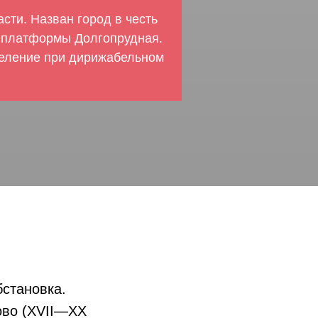
сти. Назван город в честь
 платформы Долгопрудная.
селение при дирижабельном
бстановка.
ово (XVII—XX