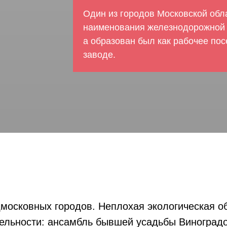
Один из городов Московской обла
наименования железнодорожной
а образован был как рабочее по
заводе.
московных городов. Неплохая экологическая о
ельности: ансамбль бывшей усадьбы Виноград