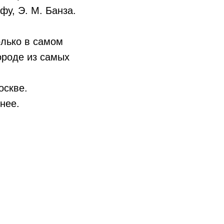
фу, Э. М. Банза.
олько в самом
ороде из самых
оскве.
нее.