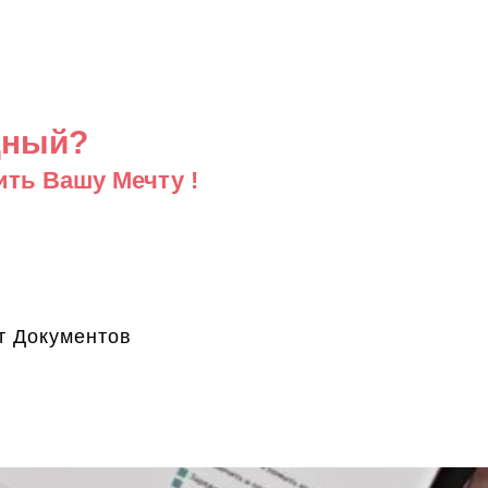
дный?
ить Вашу Мечту !
т Документов