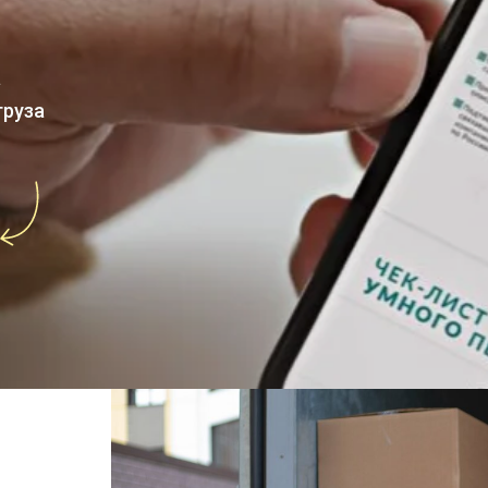
а
груза