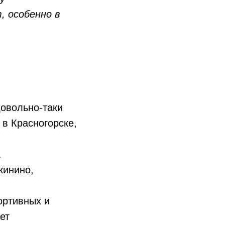
 особенно в
овольно-таки
 в Красногорске,
.
кинино,
ортивных и
ет