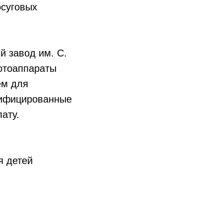
осуговых
й завод им. С.
отоаппараты
ем для
алифицированные
ату.
я детей